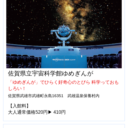
佐賀県立宇宙科学館ゆめぎんが
「ゆめぎんが」でひらく好奇心のとびら 科学っておも
しろい！
佐賀県武雄市武雄町永島16351 武雄温泉保養村内
【入館料】
大人通常価格520円▶ 410円