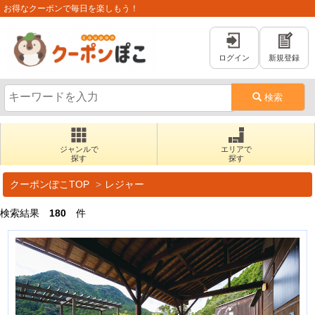
お得なクーポンで毎日を楽しもう！
ログイン
新規登録
検索
ジャンルで
エリアで
探す
探す
クーポンぽこTOP
レジャー
検索結果
180
件