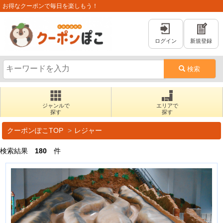
お得なクーポンで毎日を楽しもう！
ログイン
新規登録
検索
ジャンルで
エリアで
探す
探す
クーポンぽこTOP
レジャー
検索結果
180
件