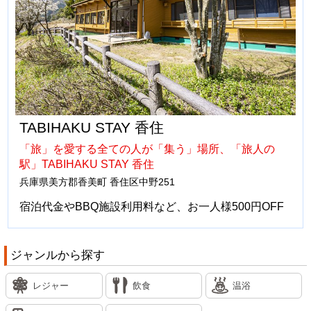
TABIHAKU STAY 香住
「旅」を愛する全ての人が「集う」場所、「旅人の
駅」TABIHAKU STAY 香住
兵庫県美方郡香美町 香住区中野251
宿泊代金やBBQ施設利用料など、お一人様500円OFF
ジャンルから探す
レジャー
飲食
温浴