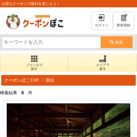
お得なクーポンで毎日を楽しもう！
ログイン
新規登録
検索
ジャンルで
エリアで
探す
探す
クーポンぽこTOP
宿泊
検索結果
8
件