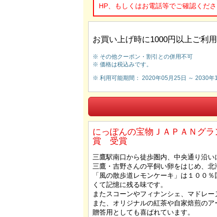
HP、もしくはお電話等でご確認くださ
お買い上げ時に1000円以上ご利用で
※ その他クーポン・割引との併用不可
※ 価格は税込みです。
※ 利用可能期間： 2020年05月25日 ～ 2030年
にっぽんの宝物ＪＡＰＡＮグラ
賞 受賞
三鷹駅南口から徒歩圏内、中央通り沿い
三鷹・吉野さんの平飼い卵をはじめ、北
「風の散歩道レモンケーキ」は１００％
くて記憶に残る味です。
またスコーンやフィナンシェ、マドレー
また、オリジナルの紅茶や自家焙煎のア
贈答用としても喜ばれています。