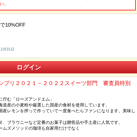
い。
10%OFF
12月31日
ログイン
ンプリ２０２１－２０２２スイーツ部門 審査員特別
に佇む「ローズアンドエム」
海道産の小麦粉や厳選した国産の食材を使用しています。
国産レモンを搾って作っていて一度食べたらファンになります。美味し
ヌ、ブラウニーなど定番のお菓子は贈答品や手土産に人気です。
ームズメソッドの珈琲も自家用だけでなく